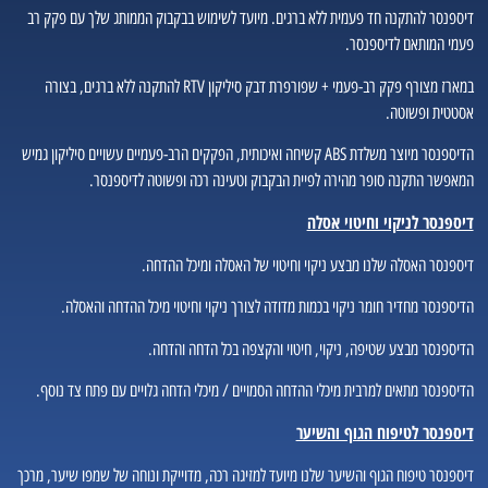
דיספנסר להתקנה חד פעמית ללא ברגים. מיועד לשימוש בבקבוק הממותג שלך עם פקק רב
פעמי המותאם לדיספנסר.
במארז מצורף פקק רב-פעמי + שפורפרת דבק סיליקון RTV להתקנה ללא ברגים, בצורה
אסטטית ופשוטה.
הדיספנסר מיוצר משלדת ABS קשיחה ואיכותית, הפקקים הרב-פעמיים עשויים סיליקון גמיש
המאפשר התקנה סופר מהירה לפיית הבקבוק וטעינה רכה ופשוטה לדיספנסר.
דיספנסר לניקוי וחיטוי אסלה
דיספנסר האסלה שלנו מבצע ניקוי וחיטוי של האסלה ומיכל ההדחה.
הדיספנסר מחדיר חומר ניקוי בכמות מדודה לצורך ניקוי וחיטוי מיכל ההדחה והאסלה.
הדיספנסר מבצע שטיפה, ניקוי, חיטוי והקצפה בכל הדחה והדחה.
הדיספנסר מתאים למרבית מיכלי ההדחה הסמויים / מיכלי הדחה גלויים עם פתח צד נוסף.
דיספנסר לטיפוח הגוף והשיער
דיספנסר טיפוח הגוף והשיער שלנו מיועד למזיגה רכה, מדוייקת ונוחה של שמפו שיער, מרכך