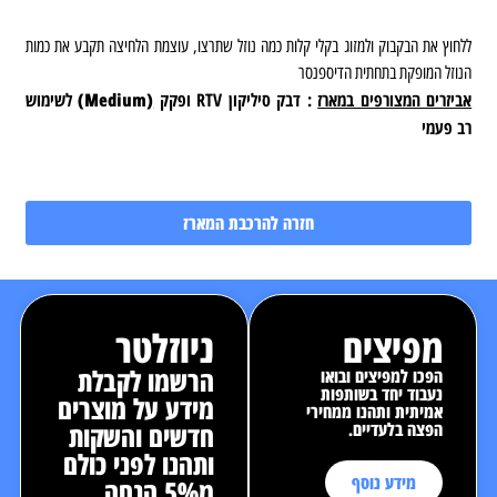
ללחוץ את הבקבוק ולמזוג בקלי קלות כמה נוזל שתרצו, עוצמת הלחיצה תקבע את כמות
הנוזל המופקת בתחתית הדיספנסר
אביזרים המצורפים במארז
: דבק סיליקון RTV ופקק
(
Medium
)
לשימוש
רב פעמי
חזרה להרכבת המארז
מפיצים
ניוזלטר
הרשמו לקבלת
הפכו למפיצים ובואו
נעבוד יחד בשותפות
מידע על מוצרים
אמיתית ותהנו ממחירי
הפצה בלעדיים.
חדשים והשקות
ותהנו לפני כולם
מידע נוסף
מ5% הנחה